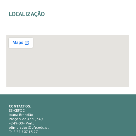
LOCALIZAÇÃO
CONTACTOS:
ES-CEFOC
Joana Brandão
Praça 9 de Abril, 349
4249-004 Porto
olimpiadas@ufp.edu.pt
Telf. 22 507 13 27